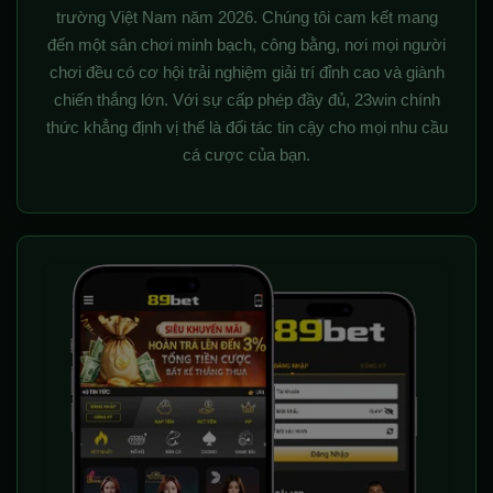
trường Việt Nam năm 2026. Chúng tôi cam kết mang
đến một sân chơi minh bạch, công bằng, nơi mọi người
chơi đều có cơ hội trải nghiệm giải trí đỉnh cao và giành
chiến thắng lớn. Với sự cấp phép đầy đủ, 23win chính
thức khẳng định vị thế là đối tác tin cậy cho mọi nhu cầu
cá cược của bạn.