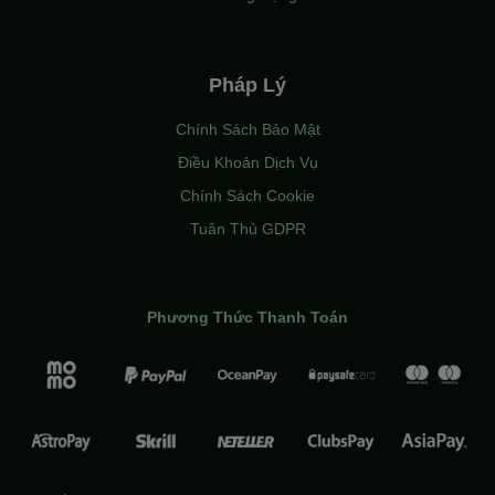
Pháp Lý
Chính Sách Bảo Mật
Điều Khoản Dịch Vụ
Chính Sách Cookie
Tuân Thủ GDPR
Phương Thức Thanh Toán