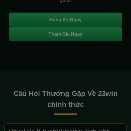
giá trị!
Đăng Ký Ngay
Tham Gia Ngay
Câu Hỏi Thường Gặp Về 23win
chính thức