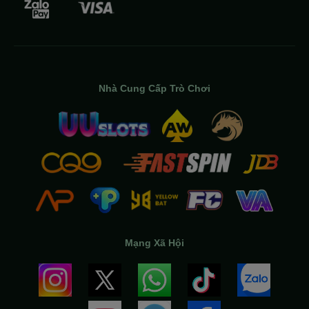
Nhà Cung Cấp Trò Chơi
Mạng Xã Hội