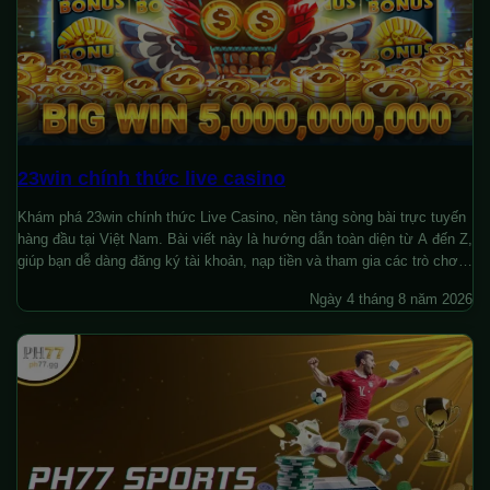
23win chính thức live casino
Khám phá 23win chính thức Live Casino, nền tảng sòng bài trực tuyến
hàng đầu tại Việt Nam. Bài viết này là hướng dẫn toàn diện từ A đến Z,
giúp bạn dễ dàng đăng ký tài khoản, nạp tiền và tham gia các trò chơi
Live Casino đỉnh cao như Baccarat, Roulette, Blackjack với Dealer
Ngày 4 tháng 8 năm 2026
người thật. Tìm hiểu các ...