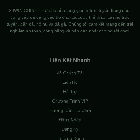
23WIN CHÍNH THỨC là nền tảng giải trí trực tuyến hàng đầu,
cung cấp đa dạng các trò chơi cá cược thể thao, casino trực
tuyến, bắn cá, nổ hũ và đá gà. Chúng tôi cam kết mang đến trải
nghiệm an toàn, công bằng và hấp dẫn nhất cho người chơi.
Liên Kết Nhanh
Về Chúng Tôi
Liên Hệ
Hỗ Trợ
Chương Trình VIP
Hướng Dẫn Trò Chơi
Đăng Nhập
Đăng Ký
Tải Ứng Dụng