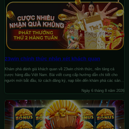
23win chính thức nhận xét khách quan
Khám phá đánh giá khách quan về 23win chính thức, nền tảng cá
cược hàng đầu Việt Nam. Bài viết cung cấp hướng dẫn chi tiết cho
người mới bắt đầu, từ cách đăng ký, nạp tiền đến khám phá các sản
phẩm đa dạng như Thể Thao, Bắn Cá, Casino, Nổ Hũ và Đá Gà. Tìm
Ngày 6 tháng 8 năm 2026
hiểu ưu điểm nổi bật, mẹo chơi hiệu quả và n...